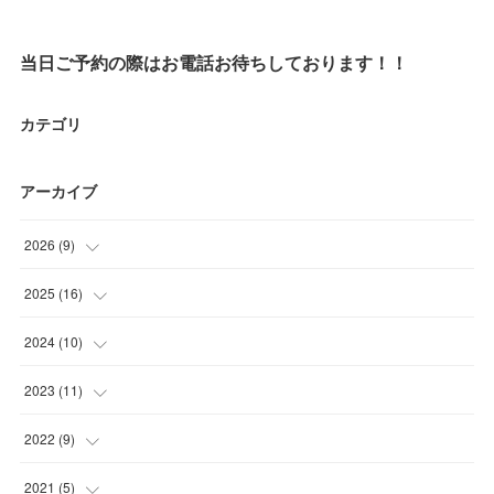
当日ご予約の際はお電話お待ちしております！！
カテゴリ
アーカイブ
2026
(
9
)
(
1
)
2025
(
16
)
(
2
)
(
1
)
2024
(
10
)
(
1
)
(
1
)
(
1
)
2023
(
11
)
(
1
)
(
2
)
(
1
)
(
1
)
2022
(
9
)
(
1
)
(
1
)
(
2
)
(
2
)
(
1
)
2021
(
5
)