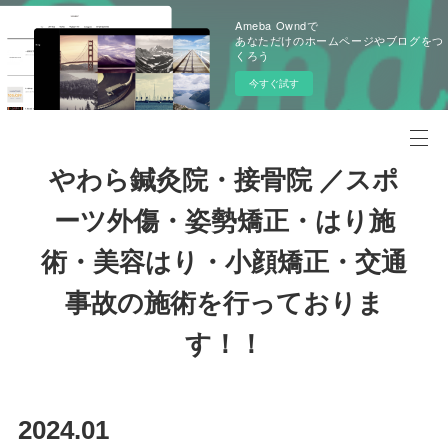
Ameba Owndで
あなただけのホームページやブログをつ
くろう
今すぐ試す
やわら鍼灸院・接骨院 ／スポ
ーツ外傷・姿勢矯正・はり施
術・美容はり・小顔矯正・交通
事故の施術を行っておりま
す！！
2024
.
01