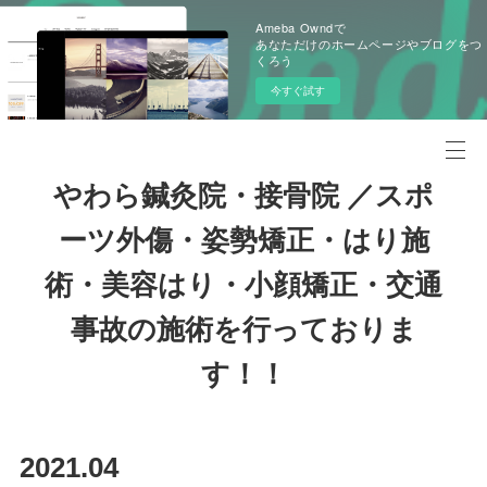
Ameba Owndで
あなただけのホームページやブログをつ
くろう
今すぐ試す
やわら鍼灸院・接骨院 ／スポ
ーツ外傷・姿勢矯正・はり施
術・美容はり・小顔矯正・交通
事故の施術を行っておりま
す！！
2021
.
04