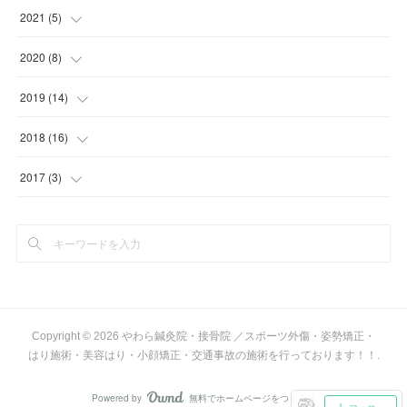
(
1
)
(
1
)
(
2
)
(
2
)
(
1
)
2021
(
5
)
(
1
)
(
1
)
(
1
)
(
1
)
(
1
)
(
1
)
2020
(
8
)
(
2
)
(
2
)
(
1
)
(
1
)
(
1
)
(
1
)
(
1
)
2019
(
14
)
(
1
)
(
1
)
(
1
)
(
1
)
(
2
)
(
1
)
(
1
)
2018
(
16
)
(
2
)
(
2
)
(
1
)
(
1
)
(
1
)
(
1
)
(
1
)
(
4
)
2017
(
3
)
(
1
)
(
1
)
(
1
)
(
1
)
(
1
)
(
1
)
(
1
)
(
1
)
(
1
)
(
2
)
(
1
)
(
4
)
(
1
)
(
3
)
(
1
)
(
3
)
(
1
)
(
1
)
(
1
)
(
1
)
(
1
)
(
1
)
(
1
)
(
1
)
Copyright ©
2026
やわら鍼灸院・接骨院 ／スポーツ外傷・姿勢矯正・
はり施術・美容はり・小顔矯正・交通事故の施術を行っております！！
.
(
1
)
(
1
)
Powered by
無料でホームページをつくろう
(
1
)
AmebaOwnd
(
1
)