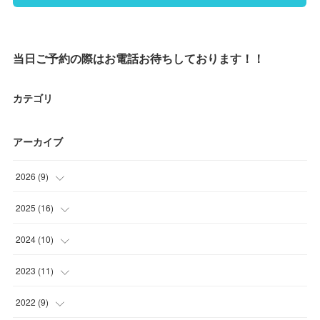
当日ご予約の際はお電話お待ちしております！！
カテゴリ
アーカイブ
2026
(
9
)
(
1
)
2025
(
16
)
(
2
)
(
1
)
2024
(
10
)
(
1
)
(
1
)
(
1
)
2023
(
11
)
(
1
)
(
2
)
(
1
)
(
1
)
2022
(
9
)